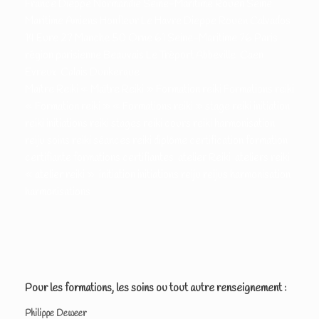
France Dieppe Normandie Seine-Maritime Rouen Seine
Maritime Amiens Honfleur Le Havre Dieppe Rouen Calvados
14 Eure 27 Manche 50 Orne 61 Seine-Maritime 76 Paris
région parisienne Beauvais Le Tréport Abbeville Caen
Evreux Calais Dunkerque
Maître Reiki « Maître Reiki » Formation reiki Formations reiki
« Formation reiki » « Formations reiki » stage reiki initiation
reiki initiations reiki stages reiki cours reiki harmonisation
reiju soins reiki séances reiki diplôme certification formation
certifiante formations certifiantes atelier Reiki ateliers reiki
« atelier reiki » initiation initiations reiju reijus harmonisation
harmonisations
Pour les formations, les soins ou tout autre renseignement :
Philippe Deweer