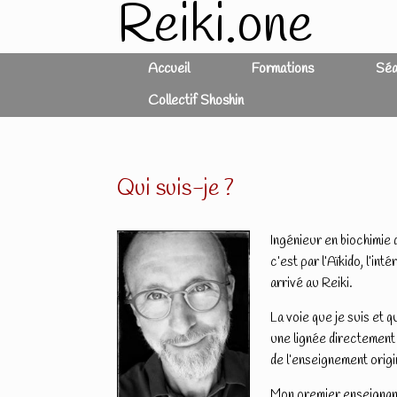
Reiki.one
Skip
to
content
Accueil
Formations
Séa
Collectif Shoshin
Qui suis-je ?
Ingénieur en biochimie d
c’est par l’Aïkido, l’in
arrivé au Reiki.
La voie que je suis et 
une lignée directement
de l’enseignement origi
Mon premier enseignan