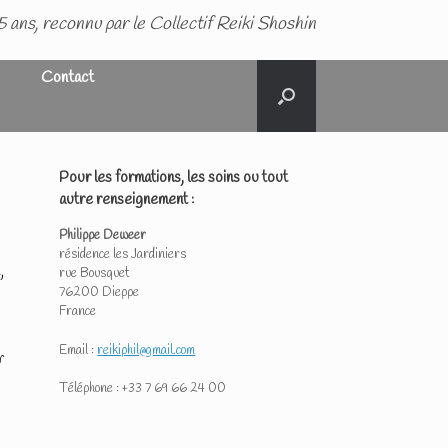
5 ans, reconnu par le Collectif Reiki Shoshin
Contact
Pour les formations, les soins ou tout
autre renseignement :
Philippe Deweer
résidence les Jardiniers
,
rue Bousquet
76200 Dieppe
France
Email :
reikiphil@gmail.com
r
Téléphone : +33 7 69 66 24 00