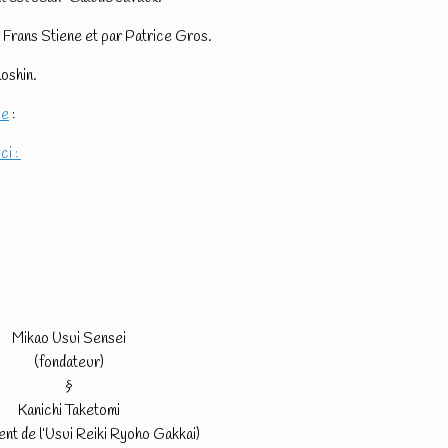
r Frans Stiene et par Patrice Gros.
hoshin.
ue
:
ici :
Mikao Usui Sensei
(fondateur)
§
Kanichi Taketomi
ent de l’Usui Reiki Ryoho Gakkai)