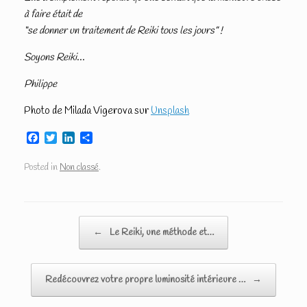
à faire était de
“se donner un traitement de Reiki tous les jours” !
Soyons Reiki
…
Philippe
Photo de Milada Vigerova sur
Unsplash
F
T
L
P
a
w
i
a
c
i
n
r
Posted in
Non classé
.
e
t
k
t
b
t
e
a
o
e
d
g
o
r
I
e
Post navigation
k
n
r
←
Le Reiki, une méthode et…
Redécouvrez votre propre luminosité intérieure …
→