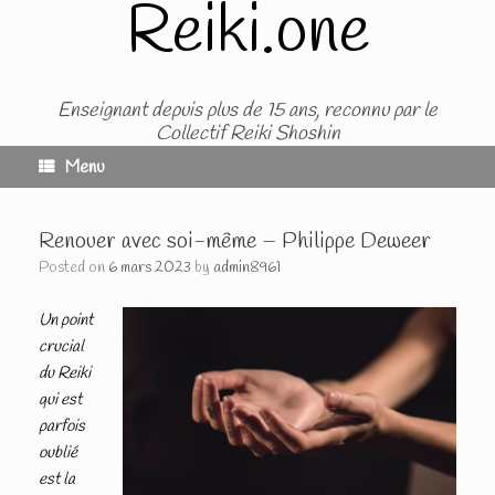
Reiki.one
Skip
to
content
Enseignant depuis plus de 15 ans, reconnu par le
Collectif Reiki Shoshin
Menu
Renouer avec soi-même – Philippe Deweer
Posted on
6 mars 2023
by
admin8961
Un point
crucial
du Reiki
qui est
parfois
oublié
est la