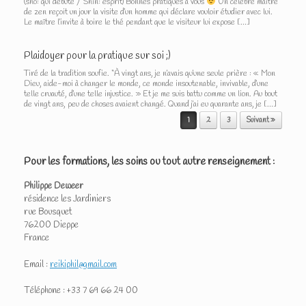
(sho: qui débute / Shin: esprit) Bonnes pratiques à vous
Un célèbre maître
de zen reçoit un jour la visite d’un homme qui déclare vouloir étudier avec lui.
Le maître l’invite à boire le thé pendant que le visiteur lui expose […]
Plaidoyer pour la pratique sur soi ;)
Tiré de la tradition soufie. “À vingt ans, je n’avais qu’une seule prière : « Mon
Dieu, aide-moi à changer le monde, ce monde insoutenable, invivable, d’une
telle cruauté, d’une telle injustice. » Et je me suis battu comme un lion. Au bout
de vingt ans, peu de choses avaient changé. Quand j’ai eu quarante ans, je […]
Post navigation
1
2
3
Suivant »
Pour les formations, les soins ou tout autre renseignement :
Philippe Deweer
résidence les Jardiniers
rue Bousquet
76200 Dieppe
France
Email :
reikiphil@gmail.com
Téléphone : +33 7 69 66 24 00