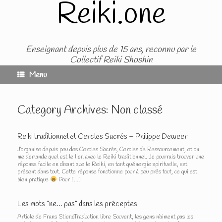
Reiki.one
Skip
to
content
Enseignant depuis plus de 15 ans, reconnu par le
Collectif Reiki Shoshin
Menu
Category Archives:
Non classé
Reiki traditionnel et Cercles Sacrés – Philippe Deweer
J’organise depuis peu des Cercles Sacrés, Cercles de Ressourcement, et on
me demande quel est le lien avec le Reiki traditionnel. Je pourrais trouver une
réponse facile en disant que le Reiki, en tant qu’énergie spirituelle, est
présent dans tout. Cette réponse fonctionne pour à peu près tout, ce qui est
bien pratique
Pour […]
Les mots “ne… pas” dans les préceptes
Article de Frans StieneTraduction libre Souvent, les gens n’aiment pas les