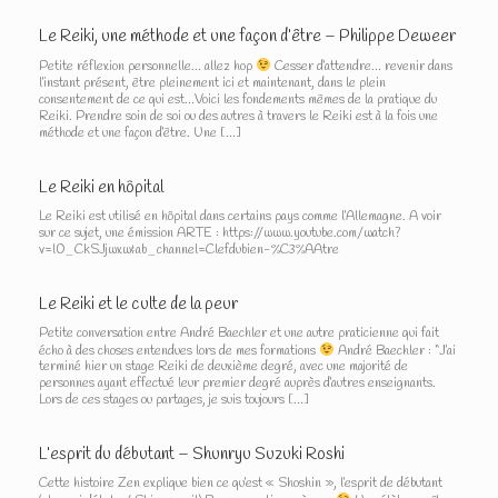
Le Reiki, une méthode et une façon d’être – Philippe Deweer
Petite réflexion personnelle… allez hop
Cesser d’attendre… revenir dans
l’instant présent, être pleinement ici et maintenant, dans le plein
consentement de ce qui est…Voici les fondements mêmes de la pratique du
Reiki. Prendre soin de soi ou des autres à travers le Reiki est à la fois une
méthode et une façon d’être. Une […]
Le Reiki en hôpital
Le Reiki est utilisé en hôpital dans certains pays comme l’Allemagne. A voir
sur ce sujet, une émission ARTE : https://www.youtube.com/watch?
v=l0_CkSJjwxw&ab_channel=Clefdubien-%C3%AAtre
Le Reiki et le culte de la peur
Petite conversation entre André Baechler et une autre praticienne qui fait
écho à des choses entendues lors de mes formations
André Baechler : “J’ai
terminé hier un stage Reiki de deuxième degré, avec une majorité de
personnes ayant effectué leur premier degré auprès d’autres enseignants.
Lors de ces stages ou partages, je suis toujours […]
L’esprit du débutant – Shunryu Suzuki Roshi
Cette histoire Zen explique bien ce qu’est « Shoshin », l’esprit de débutant