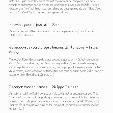
mots “ne… pas” dans les préceptes et commencent à remplacer les deux
premiers préceptes par des mots qui peuvent sembler plus positifs. Mais la
négation, le “non” est très important dans les enseignements de Mikao Usui.
Le mot “non” est également un enseignement très […]
Interview pour le journal Le Soir
J’ai eu la chance d’être interviewé pour le complément du journal Le Soir
(Belgique). A lire ici…
Redécouvrez votre propre luminosité intérieure – Frans
Stiene
Traduction libre Beaucoup de gens posent la question » Qu’est-ce que le
Reiki ? « . Il y a deux façons d’aborder la question. Sous un certain angle,
Reiki signifie « énergie spirituelle « , notre propre luminosité innée, notre
vraie nature, notre essence ou tout autre mot pour exprimer cela (ndlr : comme
nature ultime, Bouddha intérieur, […]
Renouer avec soi-même – Philippe Deweer
Un point crucial du Reiki qui est parfois oublié est la pratique sur soi. Très
“pratique” pourtant… à n’importe quel moment, quel que soit le lieu où l’on se
trouve, il suffit de poser les mains sur soi. Comme un rappel du 5° précepte
“montre de la compassion envers toi-même et les autres”.Renouer avec soi-
même… […]